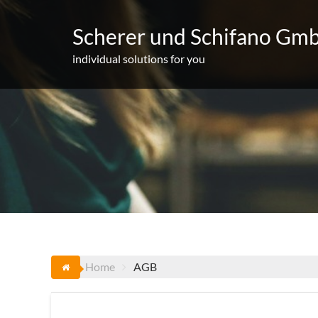
Skip
to
Scherer und Schifano Gm
content
individual solutions for you
Home
AGB