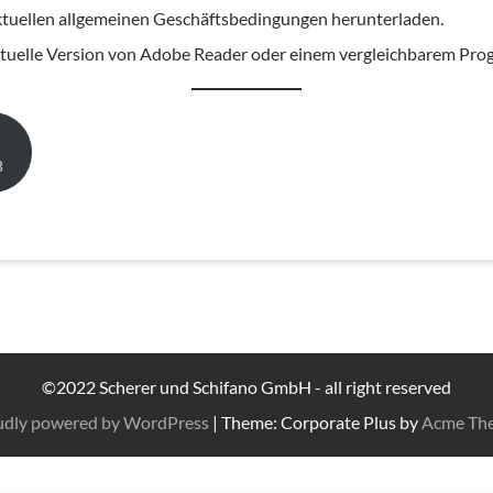
ktuellen allgemeinen Geschäftsbedingungen herunterladen.
ktuelle Version von Adobe Reader oder einem vergleichbarem Pr
B
©2022 Scherer und Schifano GmbH - all right reserved
udly powered by WordPress
|
Theme: Corporate Plus by
Acme Th