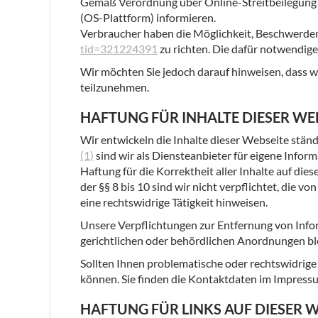
Gemäß Verordnung über Online-Streitbeilegung 
(OS-Plattform) informieren.
Verbraucher haben die Möglichkeit, Beschwerden
tid=321224391
zu richten. Die dafür notwendig
Wir möchten Sie jedoch darauf hinweisen, dass wir
teilzunehmen.
HAFTUNG FÜR INHALTE DIESER WE
Wir entwickeln die Inhalte dieser Webseite stän
(1)
sind wir als Diensteanbieter für eigene Infor
Haftung für die Korrektheit aller Inhalte auf die
der §§ 8 bis 10 sind wir nicht verpflichtet, die
eine rechtswidrige Tätigkeit hinweisen.
Unsere Verpflichtungen zur Entfernung von Inf
gerichtlichen oder behördlichen Anordnungen ble
Sollten Ihnen problematische oder rechtswidrige 
können. Sie finden die Kontaktdaten im Impress
HAFTUNG FÜR LINKS AUF DIESER W