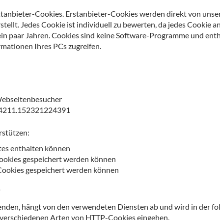
ttanbieter-Cookies. Erstanbieter-Cookies werden direkt von unser
tellt. Jedes Cookie ist individuell zu bewerten, da jedes Cookie a
 ein paar Jahren. Cookies sind keine Software-Programme und enth
rmationen Ihres PCs zugreifen.
Webseitenbesucher
744211.152321224391
rstützen:
tes enthalten können
ookies gespeichert werden können
Cookies gespeichert werden können
?
wenden, hängt von den verwendeten Diensten ab und wird in der f
die verschiedenen Arten von HTTP-Cookies eingehen.