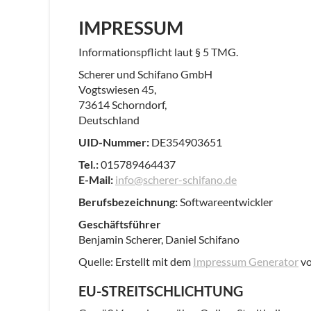
IMPRESSUM
Informationspflicht laut § 5 TMG.
Scherer und Schifano GmbH
Vogtswiesen 45,
73614 Schorndorf,
Deutschland
UID-Nummer:
DE354903651
Tel.:
015789464437
E-Mail:
info@scherer-schifano.de
Berufsbezeichnung:
Softwareentwickler
Geschäftsführer
Benjamin Scherer, Daniel Schifano
Quelle: Erstellt mit dem
Impressum Generator
vo
EU-STREITSCHLICHTUNG