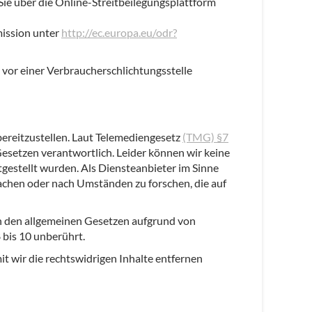
e über die Online-Streitbeilegungsplattform
mission unter
http://ec.europa.eu/odr?
n vor einer Verbraucherschlichtungsstelle
bereitzustellen. Laut Telemediengesetz
(TMG) §7
Gesetzen verantwortlich. Leider können wir keine
itgestellt wurden. Als Diensteanbieter im Sinne
wachen oder nach Umständen zu forschen, die auf
h den allgemeinen Gesetzen aufgrund von
 bis 10 unberührt.
it wir die rechtswidrigen Inhalte entfernen