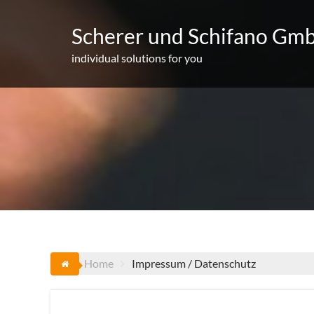
Skip
to
Scherer und Schifano Gm
content
individual solutions for you
Home
Impressum / Datenschutz