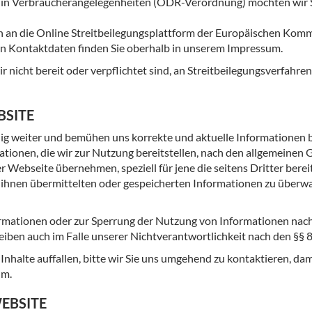
in Verbraucherangelegenheiten (ODR-Verordnung) möchten wir Si
 an die Online Streitbeilegungsplattform der Europäischen Kom
en Kontaktdaten finden Sie oberhalb in unserem Impressum.
 nicht bereit oder verpflichtet sind, an Streitbeilegungsverfahre
BSITE
dig weiter und bemühen uns korrekte und aktuelle Informationen 
mationen, die wir zur Nutzung bereitstellen, nach den allgemeinen 
ser Webseite übernehmen, speziell für jene die seitens Dritter bere
 von ihnen übermittelten oder gespeicherten Informationen zu über
ormationen oder zur Sperrung der Nutzung von Informationen nac
iben auch im Falle unserer Nichtverantwortlichkeit nach den §§ 8
Inhalte auffallen, bitte wir Sie uns umgehend zu kontaktieren, dam
um.
EBSITE